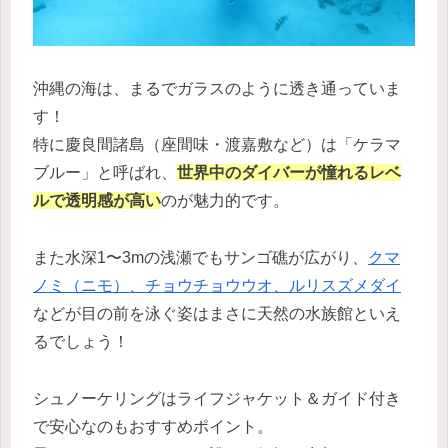
沖縄の海は、まるでガラスのように透き通っていま
す！
特に慶良間諸島（座間味・渡嘉敷など）は「ケラマ
ブルー」と呼ばれ、
世界中のダイバーが憧れるレベ
ルで透明感が高い
のが魅力的です。
また水深1〜3mの浅瀬でもサンゴ礁が広がり、
クマ
ノミ（ニモ）、チョウチョウウオ、ルリスズメダイ
などが目の前を泳ぐ姿はまさに天然の水族館といえ
るでしょう！
シュノーケリングはライフジャケット＆ガイド付き
で安心なのもおすすめポイント。