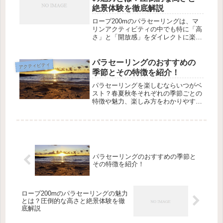
絶景体験を徹底解説
ロープ200mのパラセーリングは、マ
リンアクティビティの中でも特に「高
さ」と「開放感」をダイレクトに楽し
める体験として人気があります。通常
のパラセーリングでも十分にスリルは
味わえますが、ロープの長さが200m
パラセーリングのおすすめの
アクティビティ
ともなると、その体験はまさに別次...
季節とその特徴を紹介！
パラセーリングを楽しむならいつがベ
スト？春夏秋冬それぞれの季節ごとの
特徴や魅力、楽しみ方をわかりやすく
紹介します。各シーズンごとのおすす
めポイントを詳しく解説していきま
す！
パラセーリングのおすすめの季節と
その特徴を紹介！
ロープ200mのパラセーリングの魅力
とは？圧倒的な高さと絶景体験を徹
底解説